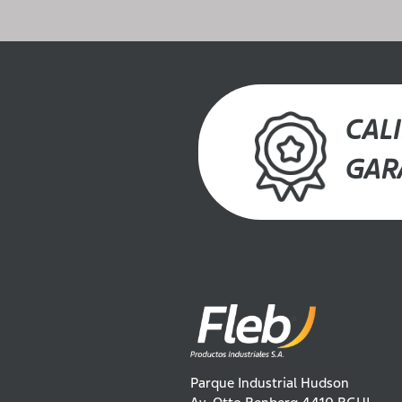
CAL
GAR
Parque Industrial Hudson