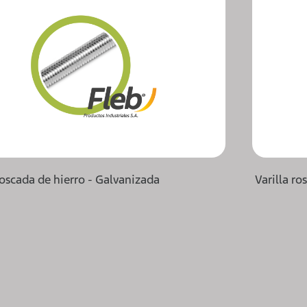
roscada de hierro - Galvanizada
Varilla r