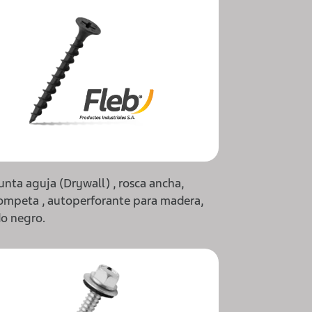
unta aguja (Drywall) , rosca ancha,
ompeta , autoperforante para madera,
do negro.