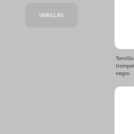
VARILLAS
Tornillo
trompet
negro