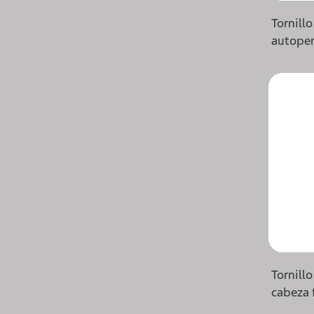
Tornill
autoper
Tornill
cabeza 