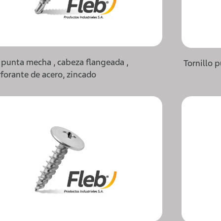
o punta mecha , cabeza flangeada ,
Tornillo 
forante de acero, zincado