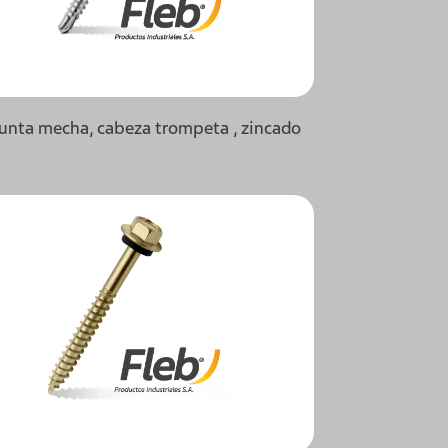
punta mecha, cabeza trompeta , zincado