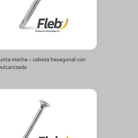
punta mecha – cabeza hexagonal con
vulcanizada