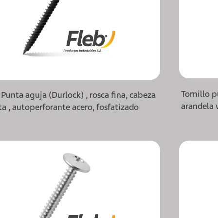
Tornillo 
 Punta aguja (Durlock) , rosca fina, cabeza
arandela 
a , autoperforante acero, fosfatizado