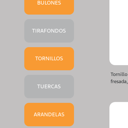
BULONES
TIRAFONDOS
TORNILLOS
Tornill
fresada
TUERCAS
ARANDELAS