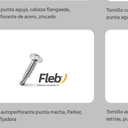
o punta aguja, cabeza flangeada,
Tornillo 
forante de acero, zincado.
punta agu
Tornillo 
o autoperforante punta mecha, Parker,
estrías, 
fijadora