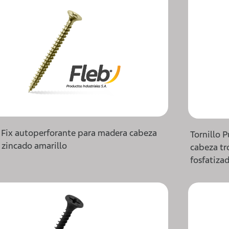
o Fix autoperforante para madera cabeza
Tornillo P
, zincado amarillo
cabeza tr
fosfatiza