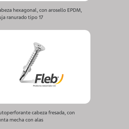
cabeza hexagonal, con arosello EPDM,
ja ranurado tipo 17
autoperforante cabeza fresada, con
punta mecha con alas